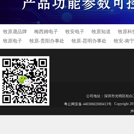
牧原晟品牌
梅西姆电子
牧安电子
牧原知道
牧原科
牧原电子
牧原-贵阳办事处
牧原-昆明办事处
牧安-南
公司地址：深圳市光明区松白工业园C区 电
Copyright 
粤公网安备 44030602000413号
声